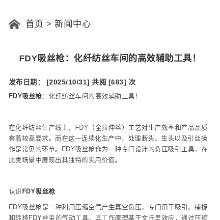
首页
>
新闻中心
FDY吸丝枪：化纤纺丝车间的高效辅助工具！
发布日期： [2025/10/31]
共阅 [683] 次
FDY吸丝枪
：化纤纺丝车间的高效辅助工具！
在化纤纺丝生产线上，FDY（全拉伸丝）工艺对生产效率和产品品质
有着较高要求。而在这一连续化生产中，处理断头、生头以及引丝操
作是常见的环节。FDY吸丝枪作为一种专门设计的负压吸引工具，在
此类场景中展现出其独特的实用价值。
认识
FDY吸丝枪
FDY吸丝枪是一种利用压缩空气产生真空负压，专门用于吸引、捕捉
和转移FDY丝束的气动工具。其工作原理基于文丘里效应，通过压缩