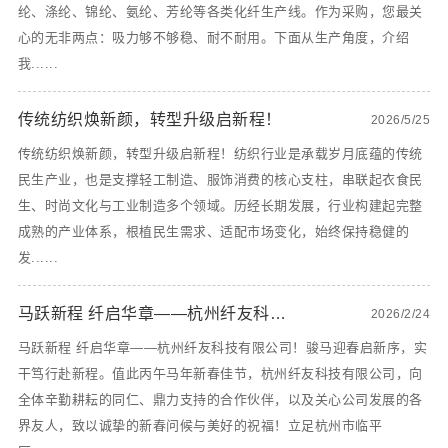
纶、涤纶、锦纶、氨纶、芳纶等各类化纤生产线。作为采购，您最关
心的无非两点：吸力够不够稳、耐不耐用。下面从生产角度，介绍
我......
传统纺织焕新颜，转型升级启新程！
2026/5/25
传统纺织焕新颜，转型升级启新程！纺织行业是承载岁月底蕴的传统
民生产业，也是支撑轻工制造、服饰消费的核心支柱，串联起衣食民
生、时尚文化与工业制造多个领域。历经长期发展，行业构建起完整
成熟的产业体系，根植民生需求、适配市场变化，始终保持稳健的
发......
马跃新程 纤启华章——杭州纤友科技有限公司！
2026/2/24
马跃新程 纤启华章——杭州纤友科技有限公司！骏马迎春启新序，实
干笃行赴新程。值此丙午马年新春佳节，杭州纤友科技有限公司，向
全体辛勤耕耘的同仁、鼎力支持的合作伙伴，以及关心公司发展的各
界友人，致以诚挚的新春问候与美好的祝福！立足杭州市临平