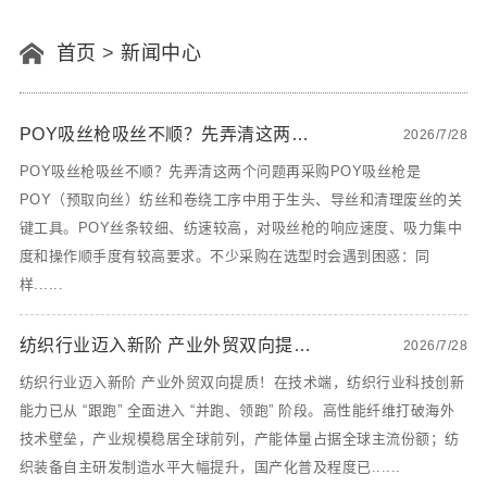
首页
>
新闻中心
POY吸丝枪吸丝不顺？先弄清这两个问题再采购
2026/7/28
POY吸丝枪吸丝不顺？先弄清这两个问题再采购POY吸丝枪是
POY（预取向丝）纺丝和卷绕工序中用于生头、导丝和清理废丝的关
键工具。POY丝条较细、纺速较高，对吸丝枪的响应速度、吸力集中
度和操作顺手度有较高要求。不少采购在选型时会遇到困惑：同
样......
纺织行业迈入新阶 产业外贸双向提质！
2026/7/28
纺织行业迈入新阶 产业外贸双向提质！在技术端，纺织行业科技创新
能力已从 “跟跑” 全面进入 “并跑、领跑” 阶段。高性能纤维打破海外
技术壁垒，产业规模稳居全球前列，产能体量占据全球主流份额；纺
织装备自主研发制造水平大幅提升，国产化普及程度已......