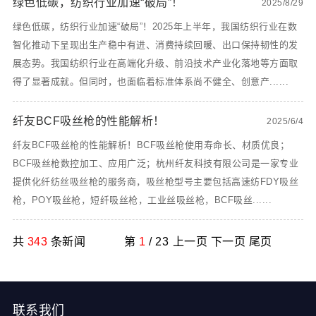
绿色低碳，纺织行业加速“破局”！
2025/8/29
绿色低碳，纺织行业加速“破局”！2025年上半年，我国纺织行业在数
智化推动下呈现出生产稳中有进、消费持续回暖、出口保持韧性的发
展态势。我国纺织行业在高端化升级、前沿技术产业化落地等方面取
得了显著成就。但同时，也面临着标准体系尚不健全、创意产......
纤友BCF吸丝枪的性能解析！
2025/6/4
纤友BCF吸丝枪的性能解析！BCF吸丝枪使用寿命长、材质优良；
BCF吸丝枪数控加工、应用广泛；杭州纤友科技有限公司是一家专业
提供化纤纺丝吸丝枪的服务商，吸丝枪型号主要包括高速纺FDY吸丝
枪，POY吸丝枪，短纤吸丝枪，工业丝吸丝枪，BCF吸丝......
共
343
条新闻
第
1
/ 23
上一页
下一页
尾页
联系我们