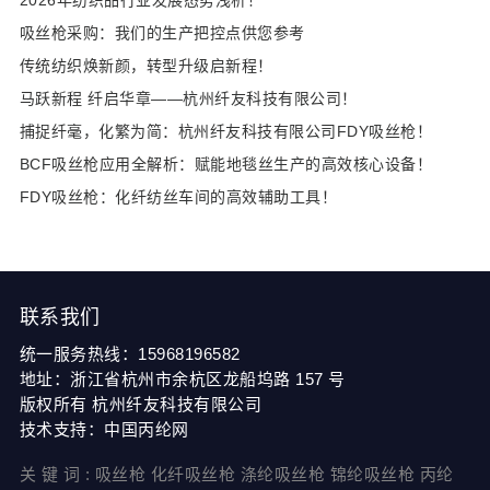
2026年纺织品行业发展态势浅析！
吸丝枪采购：我们的生产把控点供您参考
传统纺织焕新颜，转型升级启新程！
马跃新程 纤启华章——杭州纤友科技有限公司！
​捕捉纤毫，化繁为简：杭州纤友科技有限公司FDY吸丝枪！
BCF吸丝枪应用全解析：赋能地毯丝生产的高效核心设备！
FDY吸丝枪：化纤纺丝车间的高效辅助工具！
联系我们
统一服务热线：
15968196582
地址：浙江省杭州市余杭区龙船坞路 157 号
版权所有 杭州纤友科技有限公司
技术支持：中国丙纶网
关 键 词 :
吸丝枪
化纤吸丝枪
涤纶吸丝枪
锦纶吸丝枪
丙纶