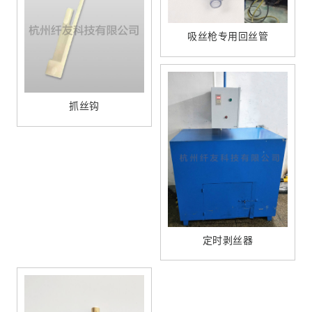
吸丝枪专用回丝管
抓丝钩
定时剥丝器