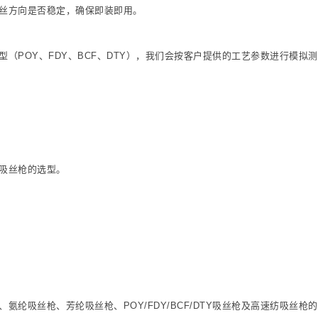
丝方向是否稳定，确保即装即用。
POY、FDY、BCF、DTY），我们会按客户提供的工艺参数进行模拟
吸丝枪的选型。
纶吸丝枪、芳纶吸丝枪、POY/FDY/BCF/DTY吸丝枪及高速纺吸丝枪