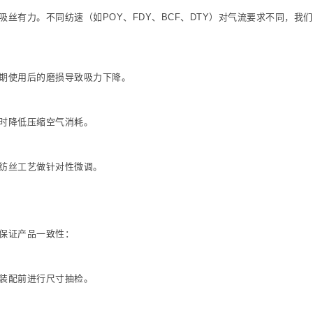
丝有力。不同纺速（如POY、FDY、BCF、DTY）对气流要求不同，我
期使用后的磨损导致吸力下降。
时降低压缩空气消耗。
纺丝工艺做针对性微调。
保证产品一致性：
装配前进行尺寸抽检。