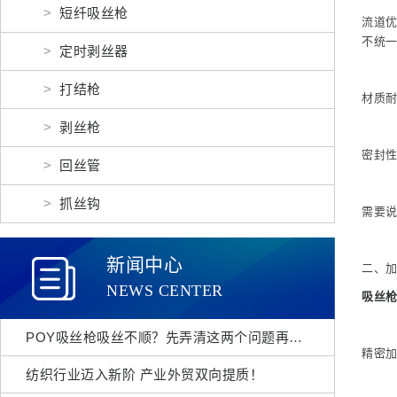
短纤吸丝枪
流道优
不统
定时剥丝器
打结枪
材质
剥丝枪
密封
回丝管
抓丝钩
需要
新闻中心
二、
NEWS CENTER
吸丝
POY吸丝枪吸丝不顺？先弄清这两个问题再采购
精密
纺织行业迈入新阶 产业外贸双向提质！