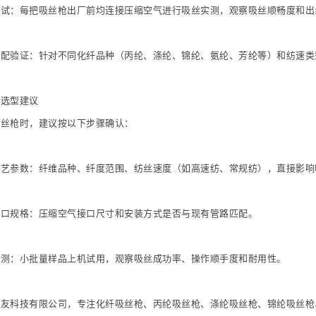
测试：每把吸丝枪出厂前均连接压缩空气进行吸丝实测，观察吸丝顺畅度和出
配验证：针对不同化纤品种（丙纶、涤纶、锦纶、氨纶、芳纶等）和纺速类型（
与选型建议
吸丝枪时，建议按以下步骤确认：
工艺参数：纤维品种、纤度范围、纺丝速度（如高速纺、常规纺），直接影响
接口规格：压缩空气接口尺寸和安装方式是否与现有管路匹配。
实测：小批量样品上机试用，观察吸丝成功率、操作顺手度和耐用性。
友科技有限公司，专注化纤吸丝枪、丙纶吸丝枪、涤纶吸丝枪、锦纶吸丝枪、氨