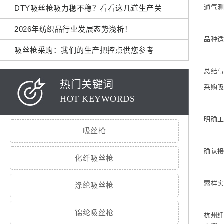
通气
DTY吸丝枪吸力稳不稳？看看这几道生产关
2026年纺织品行业发展态势浅析！
品种适
吸丝枪采购：我们的生产把控点供您参考
总结
热门关键词
采购
HOT KEYWORDS
明确
吸丝枪
确认
化纤吸丝枪
索样
涤纶吸丝枪
锦纶吸丝枪
杭州纤