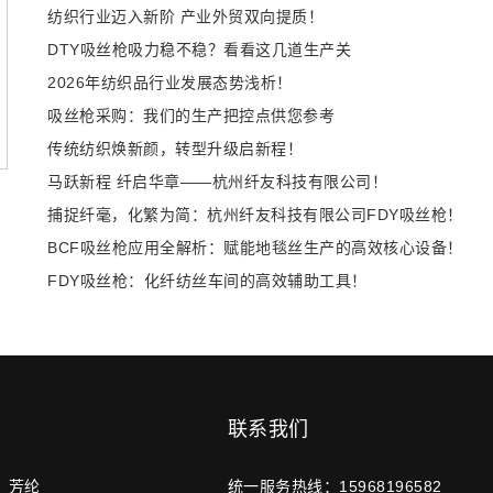
纺织行业迈入新阶 产业外贸双向提质！
DTY吸丝枪吸力稳不稳？看看这几道生产关
2026年纺织品行业发展态势浅析！
吸丝枪采购：我们的生产把控点供您参考
传统纺织焕新颜，转型升级启新程！
马跃新程 纤启华章——杭州纤友科技有限公司！
​捕捉纤毫，化繁为简：杭州纤友科技有限公司FDY吸丝枪！
BCF吸丝枪应用全解析：赋能地毯丝生产的高效核心设备！
FDY吸丝枪：化纤纺丝车间的高效辅助工具！
联系我们
芳纶
统一服务热线：
15968196582