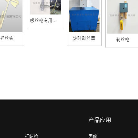
吸丝枪专用回丝管
抓丝钩
定时剥丝器
剥丝枪
产品应用
打结枪
丙纶